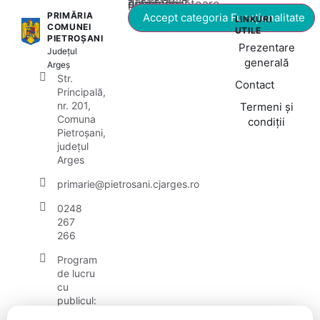
Acest conținut este blocat până când acceptați categoria corespunzătoare de cookie-uri.
PRIMĂRIA
Accept categoria Funcționalitate
LINKURI
COMUNEI
UTILE
PIETROȘANI
Prezentare
Județul
generală
Argeș
Str.
Contact
Principală,
nr. 201,
Termeni și
Comuna
condiții
Pietroșani,
județul
Arges
primarie@pietrosani.cjarges.ro
0248
267
266
Program
de lucru
cu
publicul:
luni -