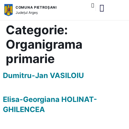
COMUNA PIETROȘANI
Județul
Argeș
și serviciile publice
Categorie:
Organigrama
primarie
Dumitru-Jan VASILOIU
Elisa-Georgiana HOLINAT-
GHILENCEA