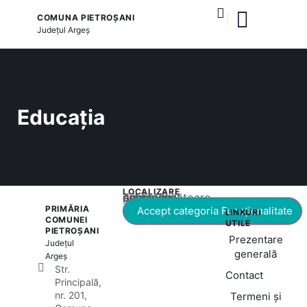
COMUNA PIETROȘANI
Județul
Argeș
și serviciile publice
Educația
LOCALIZARE
Acest conținut este blocat până când acceptați categoria corespunzătoare de cookie-uri.
PRIMĂRIA
Accept categoria Funcționalitate
LINKURI
COMUNEI
UTILE
PIETROȘANI
Prezentare
Județul
generală
Argeș
Str.
Contact
Principală,
nr. 201,
Termeni și