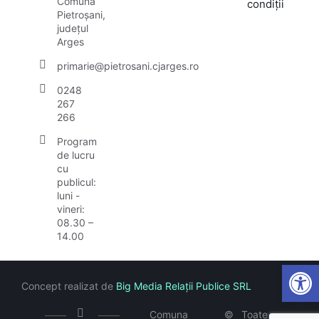
Comuna
condiții
Pietroșani,
județul
Arges
primarie@pietrosani.cjarges.ro
0248
267
266
Program
de lucru
cu
publicul:
luni -
vineri:
08.30 –
14.00
Open
Concept realizat de
Big Media Relații Publice SRL
Comuna
©
Toate