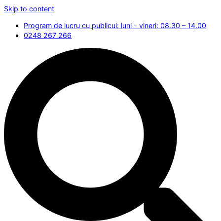
Skip to content
Program de lucru cu publicul: luni - vineri: 08.30 – 14.00
0248 267 266