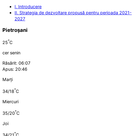
I. Introducere
II. Strategia de dezvoltare propusă pentru perioada 2021-
2027
Pietroșani
°
25
C
cer senin
Răsărit: 06:07
Apus: 20:46
Marți
°
34/18
C
Miercuri
°
35/20
C
Joi
°
34/21
C