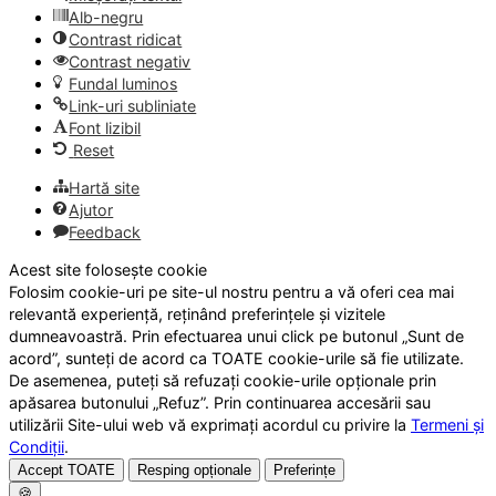
Alb-negru
Contrast ridicat
Contrast negativ
Fundal luminos
Link-uri subliniate
Font lizibil
Reset
Hartă site
Ajutor
Feedback
Acest site folosește cookie
Folosim cookie-uri pe site-ul nostru pentru a vă oferi cea mai
relevantă experiență, reținând preferințele și vizitele
dumneavoastră. Prin efectuarea unui click pe butonul „Sunt de
acord”, sunteți de acord ca TOATE cookie-urile să fie utilizate.
De asemenea, puteți să refuzați cookie-urile opționale prin
apăsarea butonului „Refuz”. Prin continuarea accesării sau
utilizării Site-ului web vă exprimați acordul cu privire la
Termeni și
Condiții
.
Accept TOATE
Resping opționale
Preferințe
🍪