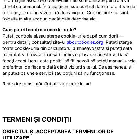
Informaţiile asociate cookie-urilor nu sunt utilizate pentru a vă
identifica personal. În plus, ţinem sub control datele referitoare la
preferinţele dumneavoastră de navigare. Cookie-urile nu sunt
folosite în alte scopuri decât cele descrise aici.
Cum puteţi controla cookie-urile?
Puteţi controla şi/sau şterge cookie-urile după cum doriţi –
pentru detalii, consultaţi site-ul
aboutcookies.org
. Puteți șterge
toate cookie-urile din calculatorul dumneavoastră și puteți seta
majoritatea browserelor să blocheze plasarea acestora. Dacă
faceţi acest lucru, este posibil să fiţi nevoit să setaţi manual unele
preferinţe, de fiecare dată când vizitaţi site-ul. De asemenea, s-
ar putea ca unele servicii sau opţiuni să nu funcţioneze.
Revizuire consimțământ utilizare cookie-uri
TERMENI ȘI CONDIȚII
OBIECTUL ȘI ACCEPTAREA TERMENILOR DE
UTILIZARE