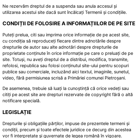
Ne rezervăm dreptul de a suspenda sau anula accesul și
utilizarea acestui site dacă sunt încălcați Termenii și condițiile.
CONDIȚII DE FOLOSIRE A INFORMAȚIILOR DE PE SITE
Puteți prelua, citi sau imprima orice informație de pe acest site,
cu condiția să reproduceți fiecare dintre adnotările despre
drepturile de autor sau alte adnotări despre drepturile de
proprietate conținute în orice informație pe care o preluați de pe
site. Totuși, nu aveți dreptul de a distribui, modifica, transmite,
refolosi, republica sau folosi conținutul site-ului pentru scopuri
publice sau comerciale, incluzând aici textul, imaginile, sunetul,
video, fără permisiunea scrisă a Primăriei comunei Pietroșani.
De asemenea, trebuie să luați la cunoștință că orice vedeți sau
citiți pe acest site are drepturi rezervate de copyright fără o altă
notificare specială.
LEGISLAȚIE
Drepturile și obligațiile părților, impuse de prezentele termeni și
condiții, precum și toate efectele juridice ce decurg din acestea
vor fi interpretate și guvernate de legea română în vigoare.