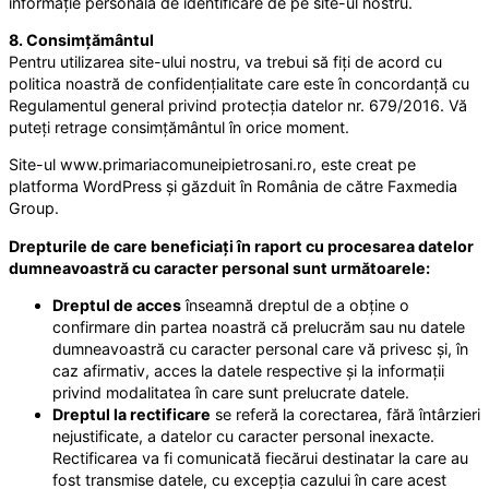
informație personală de identificare de pe site-ul nostru.
8. Consimțământul
Pentru utilizarea site-ului nostru, va trebui să fiți de acord cu
politica noastră de confidențialitate care este în concordanță cu
Regulamentul general privind protecția datelor nr. 679/2016. Vă
puteți retrage consimțământul în orice moment.
Site-ul www.primariacomuneipietrosani.ro, este creat pe
platforma WordPress și găzduit în România de către Faxmedia
Group.
Drepturile de care beneficiați în raport cu procesarea datelor
dumneavoastră cu caracter personal sunt următoarele:
Dreptul de acces
înseamnă dreptul de a obține o
confirmare din partea noastră că prelucrăm sau nu datele
dumneavoastră cu caracter personal care vă privesc și, în
caz afirmativ, acces la datele respective și la informații
privind modalitatea în care sunt prelucrate datele.
Dreptul la rectificare
se referă la corectarea, fără întârzieri
nejustificate, a datelor cu caracter personal inexacte.
Rectificarea va fi comunicată fiecărui destinatar la care au
fost transmise datele, cu excepția cazului în care acest