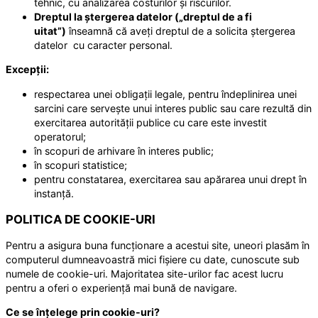
tehnic, cu analizarea costurilor și riscurilor.
Dreptul la ștergerea datelor („dreptul de a fi
uitat”)
înseamnă că aveți dreptul de a solicita ștergerea
datelor cu caracter personal.
Excepții:
respectarea unei obligații legale, pentru îndeplinirea unei
sarcini care servește unui interes public sau care rezultă din
exercitarea autorității publice cu care este investit
operatorul;
în scopuri de arhivare în interes public;
în scopuri statistice;
pentru constatarea, exercitarea sau apărarea unui drept în
instanță.
POLITICA DE COOKIE-URI
Pentru a asigura buna funcționare a acestui site, uneori plasăm în
computerul dumneavoastră mici fișiere cu date, cunoscute sub
numele de cookie-uri. Majoritatea site-urilor fac acest lucru
pentru a oferi o experiență mai bună de navigare.
Ce se înțelege prin cookie-uri?