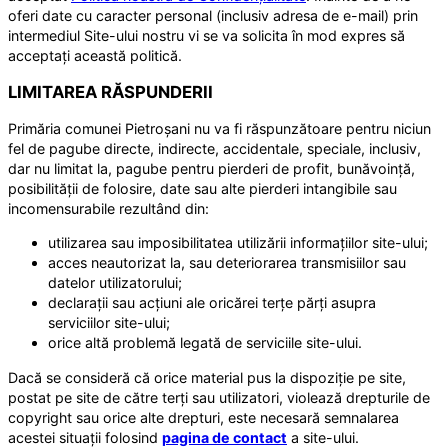
oferi date cu caracter personal (inclusiv adresa de e-mail) prin
intermediul Site-ului nostru vi se va solicita în mod expres să
acceptați această politică.
LIMITAREA RĂSPUNDERII
Primăria comunei Pietroșani nu va fi răspunzătoare pentru niciun
fel de pagube directe, indirecte, accidentale, speciale, inclusiv,
dar nu limitat la, pagube pentru pierderi de profit, bunăvoință,
posibilității de folosire, date sau alte pierderi intangibile sau
incomensurabile rezultând din:
utilizarea sau imposibilitatea utilizării informațiilor site-ului;
acces neautorizat la, sau deteriorarea transmisiilor sau
datelor utilizatorului;
declarații sau acțiuni ale oricărei terțe părți asupra
serviciilor site-ului;
orice altă problemă legată de serviciile site-ului.
Dacă se consideră că orice material pus la dispoziție pe site,
postat pe site de către terți sau utilizatori, violează drepturile de
copyright sau orice alte drepturi, este necesară semnalarea
acestei situații folosind
pagina de contact
a site-ului.