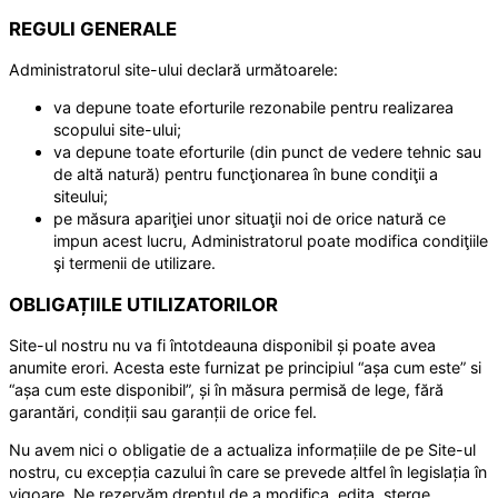
REGULI GENERALE
Administratorul site-ului declară următoarele:
va depune toate eforturile rezonabile pentru realizarea
scopului site-ului;
va depune toate eforturile (din punct de vedere tehnic sau
de altă natură) pentru funcţionarea în bune condiţii a
siteului;
pe măsura apariţiei unor situaţii noi de orice natură ce
impun acest lucru, Administratorul poate modifica condiţiile
şi termenii de utilizare.
OBLIGAȚIILE UTILIZATORILOR
Site-ul nostru nu va fi întotdeauna disponibil și poate avea
anumite erori. Acesta este furnizat pe principiul “așa cum este” si
“așa cum este disponibil”, și în măsura permisă de lege, fără
garantări, condiții sau garanții de orice fel.
Nu avem nici o obligatie de a actualiza informațiile de pe Site-ul
nostru, cu excepția cazului în care se prevede altfel în legislația în
vigoare. Ne rezervăm dreptul de a modifica, edita, șterge,