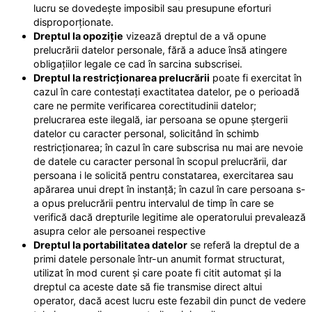
lucru se dovedește imposibil sau presupune eforturi
disproporționate.
Dreptul la opoziție
vizează dreptul de a vă opune
prelucrării datelor personale, fără a aduce însă atingere
obligațiilor legale ce cad în sarcina subscrisei.
Dreptul la restricționarea prelucrării
poate fi exercitat în
cazul în care contestați exactitatea datelor, pe o perioadă
care ne permite verificarea corectitudinii datelor;
prelucrarea este ilegală, iar persoana se opune ștergerii
datelor cu caracter personal, solicitând în schimb
restricționarea; în cazul în care subscrisa nu mai are nevoie
de datele cu caracter personal în scopul prelucrării, dar
persoana i le solicită pentru constatarea, exercitarea sau
apărarea unui drept în instanță; în cazul în care persoana s-
a opus prelucrării pentru intervalul de timp în care se
verifică dacă drepturile legitime ale operatorului prevalează
asupra celor ale persoanei respective
Dreptul la portabilitatea datelor
se referă la dreptul de a
primi datele personale într-un anumit format structurat,
utilizat în mod curent și care poate fi citit automat și la
dreptul ca aceste date să fie transmise direct altui
operator, dacă acest lucru este fezabil din punct de vedere