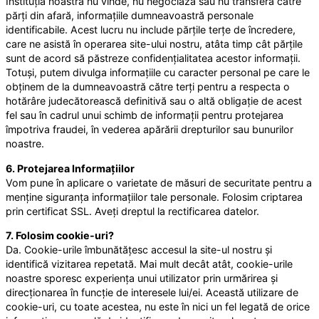
Instituția noastră nu vinde, nu negociază sau nu transferă către
părți din afară, informațiile dumneavoastră personale
identificabile. Acest lucru nu include părțile terțe de încredere,
care ne asistă în operarea site-ului nostru, atâta timp cât părțile
sunt de acord să păstreze confidențialitatea acestor informații.
Totuși, putem divulga informațiile cu caracter personal pe care le
obținem de la dumneavoastră către terți pentru a respecta o
hotărâre judecătorească definitivă sau o altă obligație de acest
fel sau în cadrul unui schimb de informații pentru protejarea
împotriva fraudei, în vederea apărării drepturilor sau bunurilor
noastre.
6. Protejarea Informațiilor
Vom pune în aplicare o varietate de măsuri de securitate pentru a
menține siguranța informațiilor tale personale. Folosim criptarea
prin certificat SSL. Aveți dreptul la rectificarea datelor.
7. Folosim cookie-uri?
Da. Cookie-urile îmbunătățesc accesul la site-ul nostru și
identifică vizitarea repetată. Mai mult decât atât, cookie-urile
noastre sporesc experiența unui utilizator prin urmărirea și
direcționarea în funcție de interesele lui/ei. Această utilizare de
cookie-uri, cu toate acestea, nu este în nici un fel legată de orice