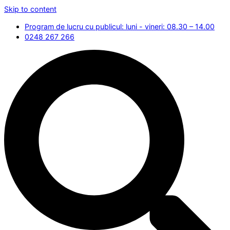
Skip to content
Program de lucru cu publicul: luni - vineri: 08.30 – 14.00
0248 267 266