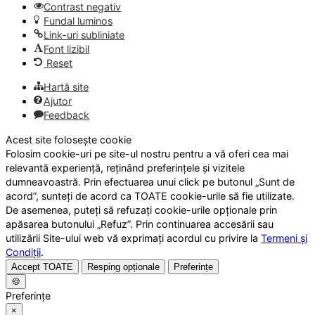
Contrast negativ
Fundal luminos
Link-uri subliniate
Font lizibil
Reset
Hartă site
Ajutor
Feedback
Acest site folosește cookie
Folosim cookie-uri pe site-ul nostru pentru a vă oferi cea mai
relevantă experiență, reținând preferințele și vizitele
dumneavoastră. Prin efectuarea unui click pe butonul „Sunt de
acord”, sunteți de acord ca TOATE cookie-urile să fie utilizate.
De asemenea, puteți să refuzați cookie-urile opționale prin
apăsarea butonului „Refuz”. Prin continuarea accesării sau
utilizării Site-ului web vă exprimați acordul cu privire la
Termeni și
Condiții
.
Accept TOATE
Resping opționale
Preferințe
🍪
Preferințe
×