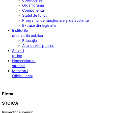
Conducerea
Organigrama
Componența
Statul de funcții
Programul de funcționare și de audiențe
Extrase din legislație
Instituțiile
și serviciile publice
Educația
Alte servicii publice
Servicii
online
Nomenclatura
stradală
Monitorul
Oficial Local
Elena
STOICA
Inspector superior