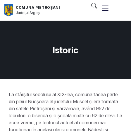
COMUNA PIETROȘANI
Județul
Argeș
Istoric
La sfârșitul secolului al XIX-lea, comuna făcea parte
din plaiul Nucșoara al județului Muscel și era formată
din satele Pietroșani și Vărzăroaia, având 952 de
locuitori, o biserică și o școală mixtă cu 62 de elevi. La
acea vreme, pe teritoriul actual al comunei mai
funcționau în același plai și comunele Bădești și