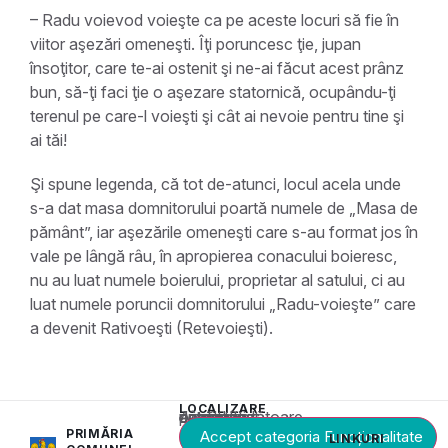
– Radu voievod voieşte ca pe aceste locuri să fie în
viitor aşezări omeneşti. Îţi poruncesc ţie, jupan
însoţitor, care te-ai ostenit şi ne-ai făcut acest prânz
bun, să-ţi faci ţie o aşezare statornică, ocupându-ţi
terenul pe care-l voieşti şi cât ai nevoie pentru tine şi
ai tăi!
Şi spune legenda, că tot de-atunci, locul acela unde
s-a dat masa domnitorului poartă numele de „Masa de
pământ”, iar aşezările omeneşti care s-au format jos în
vale pe lângă râu, în apropierea conacului boieresc,
nu au luat numele boierului, proprietar al satului, ci au
luat numele poruncii domnitorului „Radu-voieşte” care
a devenit Rativoeşti (Retevoieşti).
LOCALIZARE
Acest conținut este blocat până când acceptați categoria corespunzătoare de cookie-uri.
PRIMĂRIA
Accept categoria Funcționalitate
LINKURI