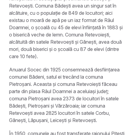
Retevoești. Comuna Bădești avea un singur sat în
alcătuire, cu o populație de 849 de locuitori; aici
existau o moară de apă pe un iaz format de Râul
Doamnei, o școală cu 45 de elevi înființată în 1883 și
o biserică veche de lemn. Comuna Retevoiești,
alcătuită din satele Retevoești și Gănești, avea două
mori, două biserici și o școală cu 87 de elevi (dintre
care 10 fete).
Anuarul Socec din 1925 consemnează desființarea
comunei Bădeni, satul ei trecând la comuna
Pietroșani. Aceasta și comuna Retevoiești făceau
parte din plasa Râul Doamnei a aceluiași județ;
comuna Pietroșani avea 2373 de locuitori în satele
Bădești, Pietroșani și Vărzăroaia; iar comuna
Retevoești avea 2825 locuitori în satele Corbu,
Gănești, Lăpușani, Leicești și Retevoești.
În 1950, comunele au fost transferate raionului Pitești