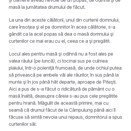
şi oamenii aveau nevoie de un popas, de odihnă şi de
masă la jumătatea drumului de făcut.
La una din aceste călătorii, unul din curtenii domnului,
care însoţea şi el pe domnitor în acea călătorie, s-a
gândit ca la acel popas să dea o masă domnului şi
curtenilor ce mai erau cu el, ceea ce a şi pregătit.
Locul ales pentru masă şi odihnă nu a fost ales pe
valea râului (pe luncă), ci tocmai sus pe culmea
plaiului, într-o poieniţă frumoasă, de unde ochiul putea
să privească pe ambele văi ale râurilor, în sus până la
munte şi în jos până hăt departe, aproape de Piteşti.
Aici a pus de s-a făcut o ridicătură de pământ cu o
masă înaltă, deasupra căreia s-au pus cele pregătite
pentru hrană. Măgulit de această primire, mai cu
seamă că drumul făcut de la Câmpulung până aici îl
făcuse să simtă nevoia unui repaus, domnitorul a spus
curtenilor săi: