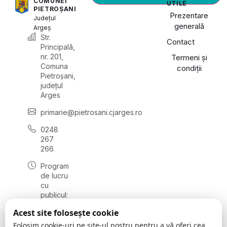
COMUNEI
UTILE
PIETROȘANI
Prezentare
Județul
generală
Argeș
Str.
Contact
Principală,
nr. 201,
Termeni și
Comuna
condiții
Pietroșani,
județul
Arges
primarie@pietrosani.cjarges.ro
0248
267
266
Program
de lucru
cu
publicul:
luni -
Acest site folosește cookie
vineri:
08.30 –
Folosim cookie-uri pe site-ul nostru pentru a vă oferi cea