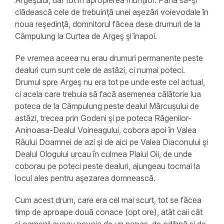
Argeşului, dar tot în apropierea munţilor. Până să-şi
clădească cele de trebuinţă unei aşezări voievodale în
noua reşedinţă, domnitorul făcea dese drumuri de la
Câmpulung la Curtea de Argeş şi înapoi.
Pe vremea aceea nu erau drumuri permanente peste
dealuri cum sunt cele de astăzi, ci numai poteci.
Drumul spre Argeş nu era tot pe unde este cel actual,
ci acela care trebuia să facă asemenea călătorie lua
poteca de la Câmpulung peste dealul Mărcuşului de
astăzi, trecea prin Godeni şi pe poteca Răgenilor-
Aninoasa-Dealul Voineagului, cobora apoi în Valea
Râului Doamnei de azi şi de aici pe Valea Diaconului şi
Dealul Ologului urcau în culmea Plaiul Oii, de unde
coborau pe poteci peste dealuri, ajungeau tocmai la
locul ales pentru aşezarea domnească.
Cum acest drum, care era cel mai scurt, tot se făcea
timp de aproape două conace (opt ore), atât caii cât