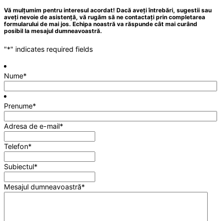
Vă mulțumim pentru interesul acordat! Dacă aveți întrebări, sugestii sau
aveți nevoie de asistență, vă rugăm să ne contactați prin completarea
formularului de mai jos. Echipa noastră va răspunde cât mai curând
posibil la mesajul dumneavoastră.
"
*
" indicates required fields
Nume
*
Prenume
*
Adresa de e-mail
*
Telefon
*
Subiectul
*
Mesajul dumneavoastră
*