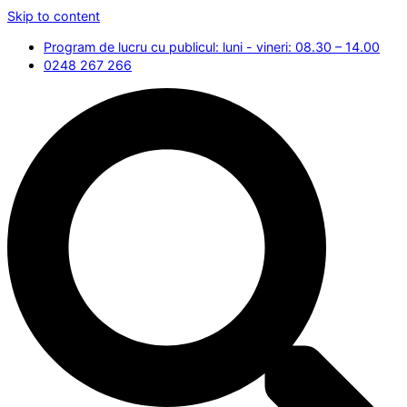
Skip to content
Program de lucru cu publicul: luni - vineri: 08.30 – 14.00
0248 267 266