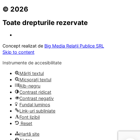
© 2026
Toate drepturile rezervate
Concept realizat de
Big Media Relații Publice SRL
Skip to content
Instrumente de accesibilitate
Măriți textul
Micșorați textul
Alb-negru
Contrast ridicat
Contrast negativ
Fundal luminos
Link-uri subliniate
Font lizibil
Reset
Hartă site