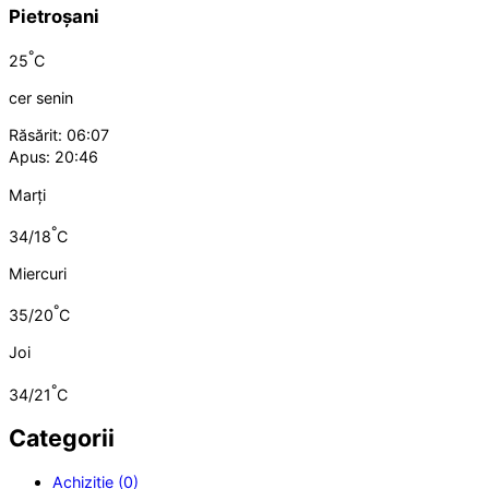
Pietroșani
°
25
C
cer senin
Răsărit: 06:07
Apus: 20:46
Marți
°
34/18
C
Miercuri
°
35/20
C
Joi
°
34/21
C
Categorii
Achiziție (0)