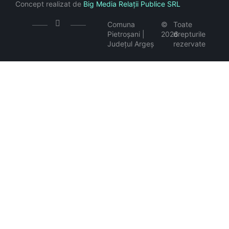
Concept realizat de
Big Media Relații Publice SRL
Comuna
©
Toate
Pietroșani |
2026
drepturile
Județul Argeș
rezervate