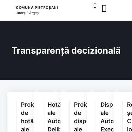
COMUNA PIETROȘANI
Județul
Argeș
și serviciile publice
Transparență decizională
Proiecte
Hotărâri
Proiecte
Dispoziții
R
de
ale
de
ale
ș
hotărâri
Autorității
dispoziții
Autorității
C
ale
Deliberative
ale
Executive
l