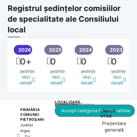
Registrul ședințelor comisiilor
de specialitate ale Consiliului
local
2026
2025
2024
2023
0
+
0
0
0
ședințe
ședințe
ședințe
ședințe
Vezi
Vezi
Vezi
Vezi
detalii
detalii
detalii
detalii
LOCALIZARE
Acest conținut este blocat până când acceptați categoria corespunzătoare de cookie-uri.
PRIMĂRIA
Accept categoria Funcționalitate
LINKURI
COMUNEI
UTILE
PIETROȘANI
Prezentare
Județul
generală
Argeș
Str.