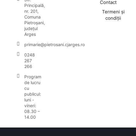
Contact
Principală,
nr. 201,
Termeni și
Comuna
condiții
Pietroșani,
județul
Arges
primarie@pietrosani.cjarges.ro
0248
267
266
Program
de lucru
cu
publicul:
luni -
vineri:
08.30 –
14.00