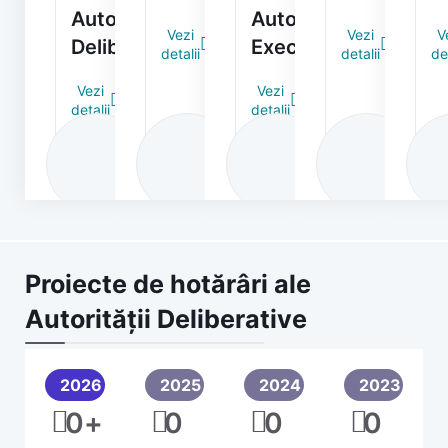
Autorității
Autorității
Vezi
Vezi
V
Deliberative
Executive
detalii
detalii
det
Vezi
Vezi
detalii
detalii
Proiecte de hotărâri ale
Autorității Deliberative
2026
2025
2024
2023
0
+
0
0
0