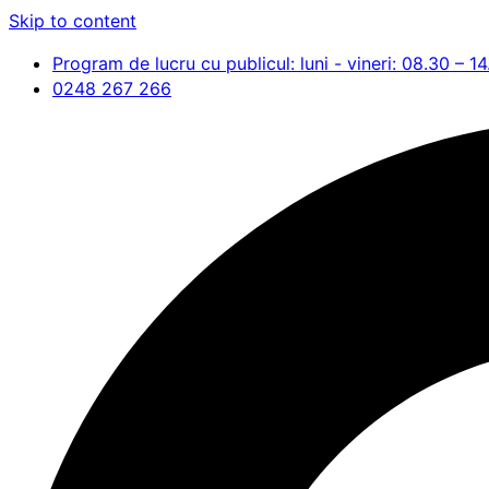
Skip to content
Program de lucru cu publicul: luni - vineri: 08.30 – 1
0248 267 266