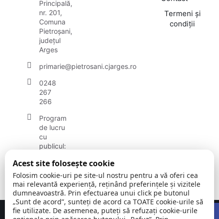
Principală,
nr. 201,
Termeni și
Comuna
condiții
Pietroșani,
județul
Arges
primarie@pietrosani.cjarges.ro
0248
267
266
Program
de lucru
cu
publicul:
luni -
Acest site folosește cookie
vineri:
08.30 –
Folosim cookie-uri pe site-ul nostru pentru a vă oferi cea
14.00
mai relevantă experiență, reținând preferințele și vizitele
dumneavoastră. Prin efectuarea unui click pe butonul
„Sunt de acord”, sunteți de acord ca TOATE cookie-urile să
Open
fie utilizate. De asemenea, puteți să refuzați cookie-urile
Concept realizat de
Big Media Relații Publice SRL