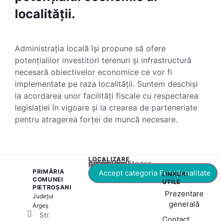
localității.
Administrația locală își propune să ofere
potențialilor investitori terenuri și infrastructură
necesară obiectivelor economice ce vor fi
implementate pe raza localității. Suntem deschiși
la acordarea unor facilități fiscale cu respectarea
legislației în vigoare și la crearea de parteneriate
pentru atragerea forței de muncă necesare.
LOCALIZARE
Acest conținut este blocat până când acceptați categoria corespunzătoare de cookie-uri.
PRIMĂRIA
Accept categoria Funcționalitate
LINKURI
COMUNEI
UTILE
PIETROȘANI
Prezentare
Județul
generală
Argeș
Str.
Contact