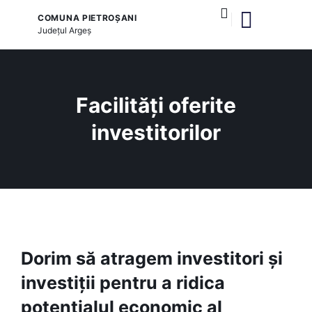
COMUNA PIETROȘANI
Județul
Argeș
și serviciile publice
Facilități oferite
investitorilor
Dorim să atragem investitori și
investiții pentru a ridica
potențialul economic al