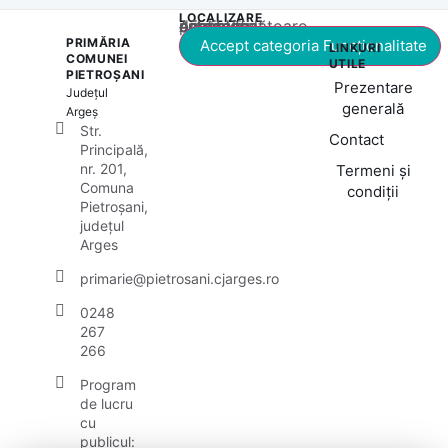
LOCALIZARE
Acest conținut este blocat până când acceptați categoria corespunzătoare de cookie-uri.
PRIMĂRIA
Accept categoria Funcționalitate
LINKURI
COMUNEI
UTILE
PIETROȘANI
Prezentare
Județul
generală
Argeș
Str.
Contact
Principală,
nr. 201,
Termeni și
Comuna
condiții
Pietroșani,
județul
Arges
primarie@pietrosani.cjarges.ro
0248
267
266
Program
de lucru
cu
publicul: