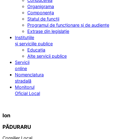
Conducerea
Organigrama
Componența
Statul de funcții
Programul de funcționare și de audiențe
Extrase din legislație
Instituțiile
și serviciile publice
Educația
Alte servicii publice
Servicii
online
Nomenclatura
stradală
Monitorul
Oficial Local
Ion
PĂDURARU
Consilier Local