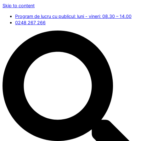
Skip to content
Program de lucru cu publicul: luni - vineri: 08.30 – 14.00
0248 267 266