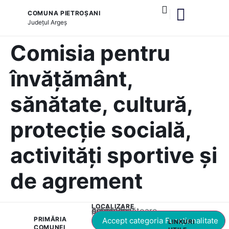
COMUNA PIETROȘANI
Județul
Argeș
Comisia pentru
învățământ,
sănătate, cultură,
protecție socială,
activități sportive și
de agrement
LOCALIZARE
Acest conținut este blocat până când acceptați categoria corespunzătoare de cookie-uri.
PRIMĂRIA
Accept categoria Funcționalitate
LINKURI
COMUNEI