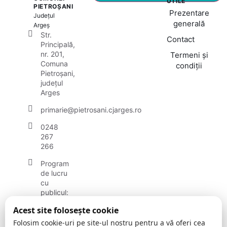
UTILE
PIETROȘANI
Prezentare
Județul
generală
Argeș
Str.
Contact
Principală,
nr. 201,
Termeni și
Comuna
condiții
Pietroșani,
județul
Arges
primarie@pietrosani.cjarges.ro
0248
267
266
Program
de lucru
cu
publicul:
luni -
Acest site folosește cookie
vineri:
08.30 –
Folosim cookie-uri pe site-ul nostru pentru a vă oferi cea