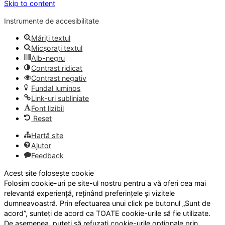
Skip to content
Instrumente de accesibilitate
Măriți textul
Micșorați textul
Alb-negru
Contrast ridicat
Contrast negativ
Fundal luminos
Link-uri subliniate
Font lizibil
Reset
Hartă site
Ajutor
Feedback
Acest site folosește cookie
Folosim cookie-uri pe site-ul nostru pentru a vă oferi cea mai
relevantă experiență, reținând preferințele și vizitele
dumneavoastră. Prin efectuarea unui click pe butonul „Sunt de
acord”, sunteți de acord ca TOATE cookie-urile să fie utilizate.
De asemenea, puteți să refuzați cookie-urile opționale prin