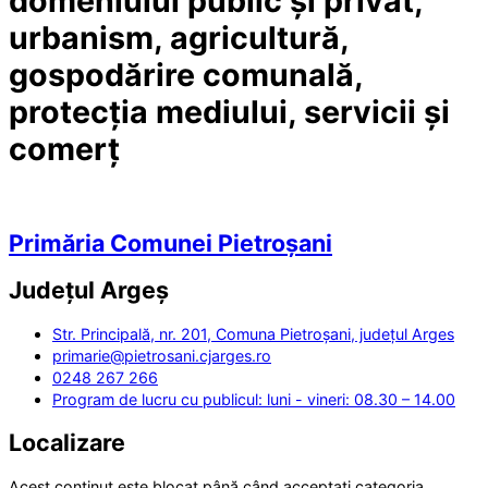
domeniului public și privat,
urbanism, agricultură,
gospodărire comunală,
protecția mediului, servicii și
comerț
Primăria Comunei Pietroșani
Județul
Argeș
Str. Principală, nr. 201, Comuna Pietroșani, județul Arges
primarie@pietrosani.cjarges.ro
0248 267 266
Program de lucru cu publicul: luni - vineri: 08.30 – 14.00
Localizare
Acest conținut este blocat până când acceptați categoria