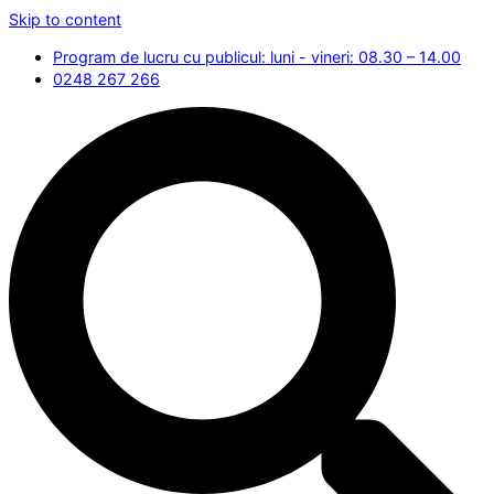
Skip to content
Program de lucru cu publicul: luni - vineri: 08.30 – 14.00
0248 267 266