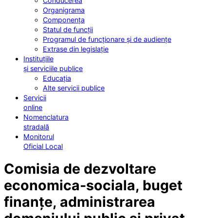
Conducerea
Organigrama
Componența
Statul de funcții
Programul de funcționare și de audiențe
Extrase din legislație
Instituțiile
și serviciile publice
Educația
Alte servicii publice
Servicii
online
Nomenclatura
stradală
Monitorul
Oficial Local
Comisia de dezvoltare
economica-sociala, buget
finanțe, administrarea