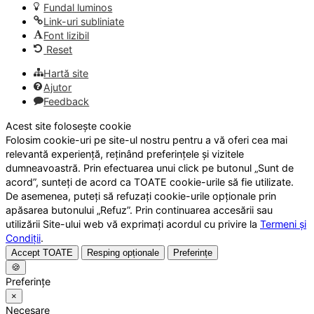
Fundal luminos
Link-uri subliniate
Font lizibil
Reset
Hartă site
Ajutor
Feedback
Acest site folosește cookie
Folosim cookie-uri pe site-ul nostru pentru a vă oferi cea mai
relevantă experiență, reținând preferințele și vizitele
dumneavoastră. Prin efectuarea unui click pe butonul „Sunt de
acord”, sunteți de acord ca TOATE cookie-urile să fie utilizate.
De asemenea, puteți să refuzați cookie-urile opționale prin
apăsarea butonului „Refuz”. Prin continuarea accesării sau
utilizării Site-ului web vă exprimați acordul cu privire la
Termeni și
Condiții
.
Accept TOATE
Resping opționale
Preferințe
🍪
Preferințe
×
Necesare