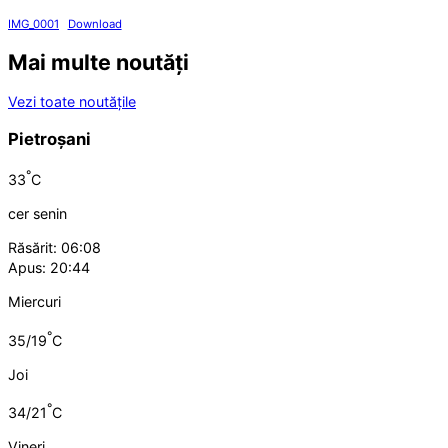
IMG_0001
Download
Mai multe noutăți
Vezi toate noutățile
Pietroșani
°
33
C
cer senin
Răsărit: 06:08
Apus: 20:44
Miercuri
°
35/19
C
Joi
°
34/21
C
Vineri